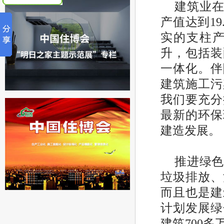
建筑业在
产值达到19
实的支柱
升，包括装
一体化。伴
建筑施工污
我们要充分
最新的环保
建造发展。
推进绿
垃圾排放、
而且也是建
计划发展绿
建筑700