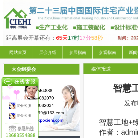
距离展会开幕还有：
65天
17时
17分
57秒
网站首页
展会介绍
参展指南
参观指南
新闻
媒体报道
大会组委会
联系人：陈 星
智慧
手 机：13683554888
电 话：010-88082070
发布时
传 真：010-88082034
展会客服
邮 箱：sunny.99@163.com
展会客服
网 址：
www.expociehi.com
智慧工地+
作者：admi