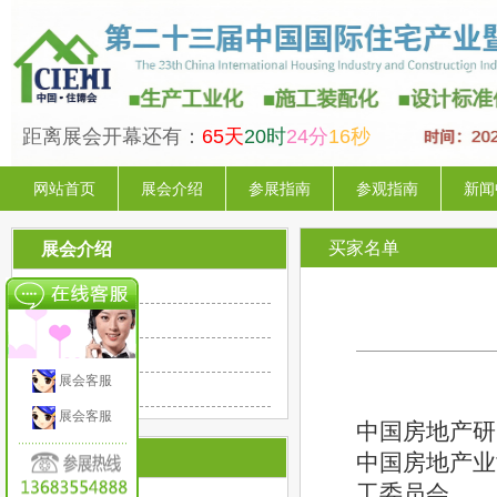
距离展会开幕还有：
65天
20时
24分
16秒
网站首页
展会介绍
参展指南
参观指南
新闻
买家名单
展会介绍
关于展会
展商名单
买家名单
展会客服
广告计划
展会客服
中国房地产研
大会组委会
中国房地产业
工委员会