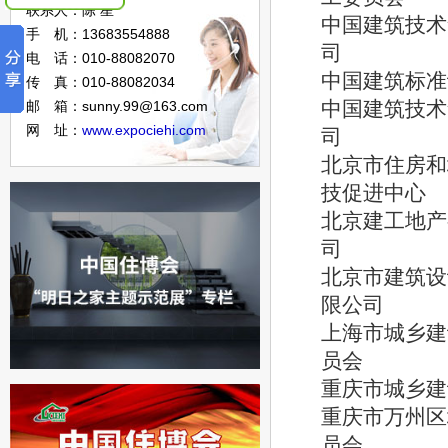
联系人：陈 星
中国建筑技术
手 机：13683554888
司
电 话：010-88082070
中国建筑标准
传 真：010-88082034
中国建筑技术
邮 箱：sunny.99@163.com
网 址：
www.expociehi.com
司
北京市住房和
技促进中心
北京建工地产
司
北京市建筑设
限公司
上海市城乡建
员会
重庆市城乡建
重庆市万州区
员会