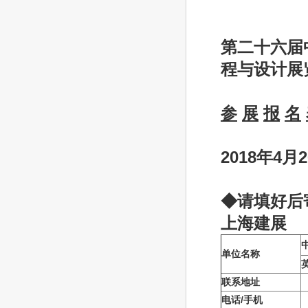
第二十六届
程与设计展
参
展
报
名
2018
年
4
月
◆
请填好后
上海建展
单位名称
联系地址
电话
/
手机