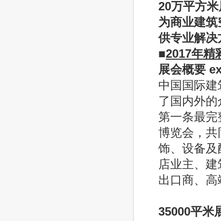
20
万平方米
为商业建筑
供专业解决
■
2017
年精
展会概要
ex
中国国际建
了国内外的
第一条最完
博览会，共
饰、设备及
店业主、建
出口商、高
35000
平米