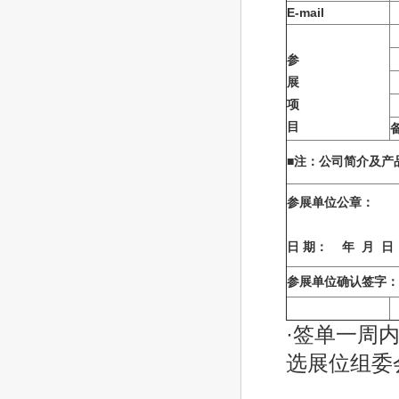
E-mail
参
展
项
目
■
注：公司简介及产
参展单位公章：
日
期：
年
月
日
参展单位确认签字：
·签单一周
选展位组委