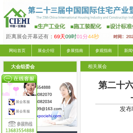
距离展会开幕还有：
69天
09时
01分
43秒
网站首页
展会介绍
参展指南
参观指南
新闻
相关展会
大会组委会
联系人：陈 星
第二十六
手 机：13683554888
电 话：010-88082070
传 真：010-88082034
展会客服
发布时
邮 箱：sunny.99@163.com
展会客服
网 址：
www.expociehi.com