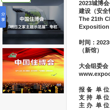
2023城博
建设（安全
The 21th C
Expositio
时间：202
（新馆）
大会组委会：陈 
www.expoc
报 备 单 
支 持 单 
主 办 单