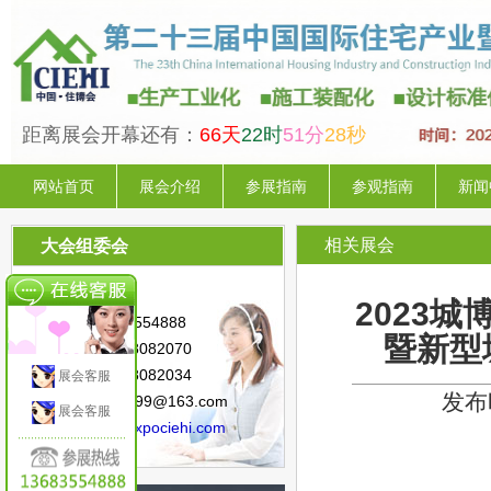
距离展会开幕还有：
66天
22时
51分
27秒
网站首页
展会介绍
参展指南
参观指南
新闻
相关展会
大会组委会
联系人：陈 星
2023
手 机：13683554888
暨新型
电 话：010-88082070
传 真：010-88082034
展会客服
发布时
邮 箱：sunny.99@163.com
展会客服
网 址：
www.expociehi.com