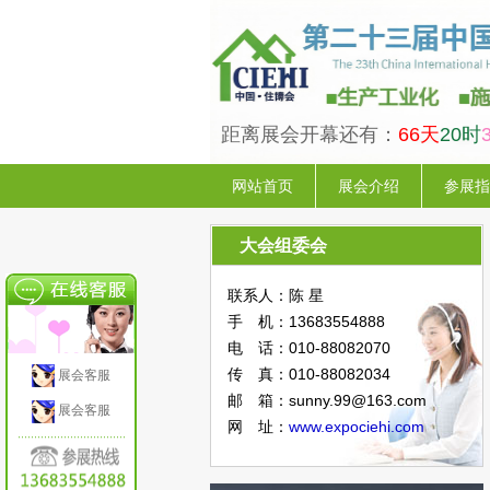
距离展会开幕还有：
66天
20时
网站首页
展会介绍
参展指
大会组委会
联系人：陈 星
手 机：13683554888
电 话：010-88082070
传 真：010-88082034
展会客服
邮 箱：sunny.99@163.com
展会客服
网 址：
www.expociehi.com