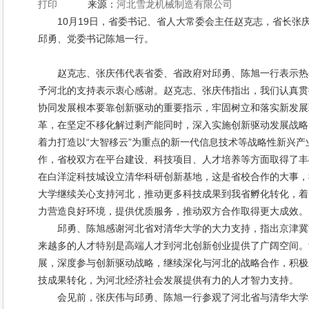
打印
来源：
河北雪龙机械制造有限公司
10月19日，省委书记、省人大常委会主任赵克志，省长张
邱勇、党委书记陈旭一行。
赵克志、张庆伟代表省委、省政府对邱勇、陈旭一行表示热
予河北的支持表示衷心感谢。赵克志、张庆伟指出，我们认真贯
协同发展根本要靠创新驱动的重要指示，牢固树立和落实新发展
革，在坚定不移化解过剩产能同时，深入实施创新驱动发展战略
着力打造以“大智移云”为重点的新一代信息技术等战略性新兴
作，省校双方在平台建设、科技项目、人才培养等方面取得了丰
在白洋淀科技城设立清华科研创新基地，这是省校合作的大事，
大学继续关心支持河北，推动更多科技成果到我省孵化转化，着
力营造良好环境，提供优质服务，推动双方合作取得更大成效。
邱勇、陈旭感谢河北省对清华大学的大力支持，指出京津冀
来越多的人才特别是高端人才到河北创新创业提供了广阔空间。
展，深度参与创新驱动战略，继续深化与河北的战略合作，积极
技成果转化，为河北经济社会发展提供有力的人才智力支持。
会见前，张庆伟与邱勇、陈旭一行参观了河北省与清华大学