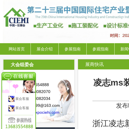
网站首页
展会介绍
参展指南
参观指南
新闻
展商快讯
大会组委会
联系人：陈 星
凌志ms
手 机：13683554888
电 话：010-88082070
传 真：010-88082034
展会客服
发布时
邮 箱：sunny.99@163.com
展会客服
网 址：
www.expociehi.com
浙江凌志