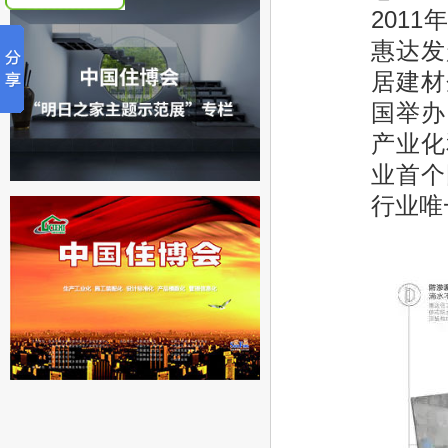
201
惠达发
居建材
国举办
产业化
业首个
行业唯