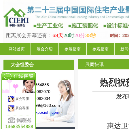
距离展会开幕还有：
68天
20时
20分
37秒
网站首页
展会介绍
参展指南
参观指南
新闻
展商快讯
大会组委会
联系人：陈 星
热烈祝
手 机：13683554888
电 话：010-88082070
发布时
传 真：010-88082034
展会客服
邮 箱：sunny.99@163.com
展会客服
网 址：
www.expociehi.com
惠达卫