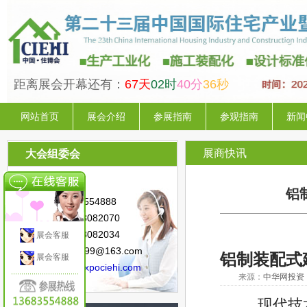
距离展会开幕还有：
67天
02时
40分
35秒
网站首页
展会介绍
参展指南
参观指南
新闻
展商快讯
大会组委会
联系人：陈 星
铝
手 机：13683554888
电 话：010-88082070
传 真：010-88082034
展会客服
邮 箱：sunny.99@163.com
铝制装配式
展会客服
网 址：
www.expociehi.com
来源：
中华网投资
现代技