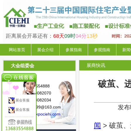
距离展会开幕还有：
68天
09时
04分
12秒
网站首页
展会介绍
参展指南
参观指南
新闻
展商快讯
大会组委会
联系人：陈 星
破茧、
手 机：13683554888
电 话：010-88082070
传 真：010-88082034
展会客服
发布时
邮 箱：sunny.99@163.com
展会客服
网 址：
www.expociehi.com
闻
> 破茧