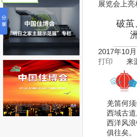
展览会上亮
破茧
2017年10
打印
来
羌笛何须
西域古道
西洋风浪
俱往矣。