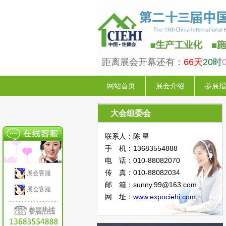
距离展会开幕还有：
66天
20时
网站首页
展会介绍
参展指
大会组委会
联系人：陈 星
手 机：13683554888
电 话：010-88082070
传 真：010-88082034
展会客服
邮 箱：sunny.99@163.com
展会客服
网 址：
www.expociehi.com