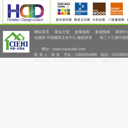
网站首页
展会介绍
参展指南
参观指南
新闻中
住建部·中国建筑文化中心 版权所有 第二十三届中国
网址：
www.expociehi.com
联 系 人：陈 星 手机：13683554888 电话：010-88082
联系地址：北京市海淀区三里河路13号 中国建筑文化中心