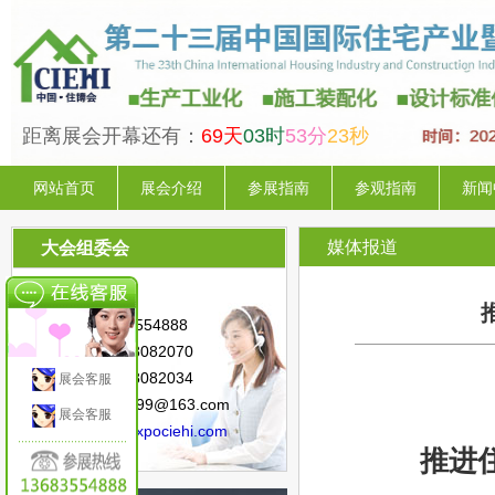
距离展会开幕还有：
69天
03时
53分
22秒
网站首页
展会介绍
参展指南
参观指南
新闻
媒体报道
大会组委会
联系人：陈 星
手 机：13683554888
电 话：010-88082070
传 真：010-88082034
展会客服
邮 箱：sunny.99@163.com
展会客服
网 址：
www.expociehi.com
推进