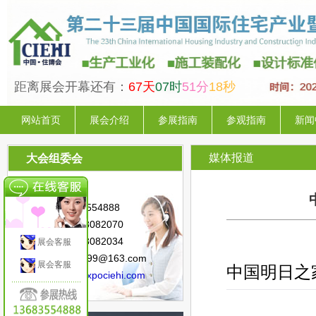
距离展会开幕还有：
67天
07时
51分
17秒
网站首页
展会介绍
参展指南
参观指南
新闻
媒体报道
大会组委会
联系人：陈 星
手 机：13683554888
电 话：010-88082070
传 真：010-88082034
展会客服
邮 箱：sunny.99@163.com
中国明日之
展会客服
网 址：
www.expociehi.com