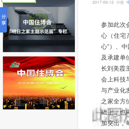
2017-09-12
小住
参加此次
心（住宅
心”）、中
及承建单
长刘美霞
会上科技
与产业化
之家全方
础上，也
加突出，