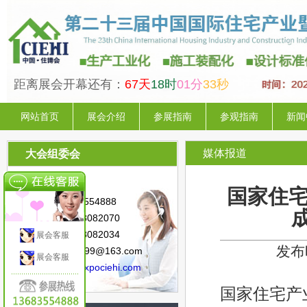
距离展会开幕还有：
67天
18时
01分
32秒
网站首页
展会介绍
参展指南
参观指南
新闻
媒体报道
大会组委会
联系人：陈 星
国家住宅
手 机：13683554888
电 话：010-88082070
传 真：010-88082034
展会客服
发布时
邮 箱：sunny.99@163.com
展会客服
网 址：
www.expociehi.com
国家住宅产